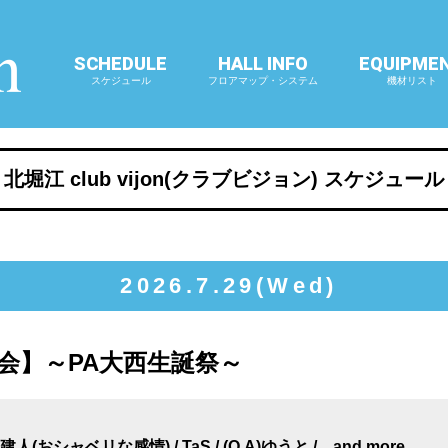
SCHEDULE
HALL INFO
EQUIPME
スケジュール
フロアマップ・システム
機材リスト
北堀江 club vijon(クラブビジョン) スケジュール
2026.7.29(Wed)
四期四会】～PA大西生誕祭～
建人(おシャベリな感情) / TaS / (O.A)ゆうと / ...and more