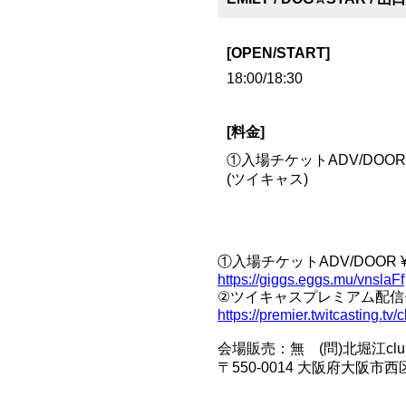
[OPEN/START]
18:00/18:30
[料金]
①入場チケットADV/DOOR ¥
(ツイキャス)
①入場チケットADV/DOOR ¥2,5
https://giggs.eggs.mu/vnslaFf
②ツイキャスプレミアム配信チケ
https://premier.twitcasting.tv
会場販売：無 (問)北堀江club vijo
〒550-0014 大阪府大阪市