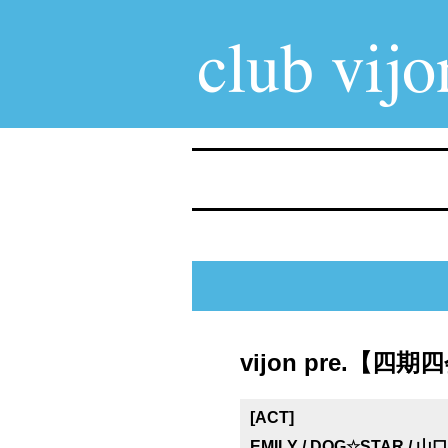
vijon pre.【
[ACT]
EMILY / DOG☆STAR / 山口