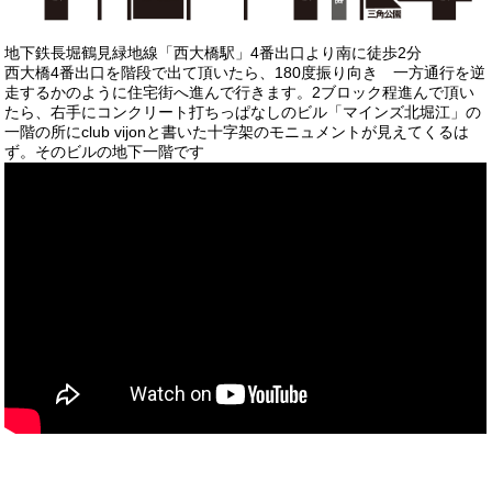
地下鉄長堀鶴見緑地線「西大橋駅」4番出口より南に徒歩2分
西大橋4番出口を階段で出て頂いたら、180度振り向き 一方通行を逆
走するかのように住宅街へ進んで行きます。2ブロック程進んで頂い
たら、右手にコンクリート打ちっぱなしのビル「マインズ北堀江」の
一階の所にclub vijonと書いた十字架のモニュメントが見えてくるは
ず。そのビルの地下一階です