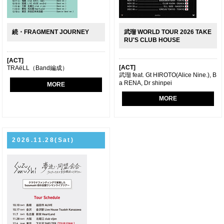
続・FRAGMENT JOURNEY
武瑠 WORLD TOUR 2026 TAKE
RU'S CLUB HOUSE
[ACT]
[ACT]
TRAëLL（Band編成）
武瑠 feat. Gt HIROTO(Alice Nine.), B
a RENA, Dr shinpei
MORE
MORE
2026.11.28(Sat)