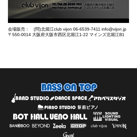
会場販売： (問)北堀江club vijon 06-6539-7411 info@vijon.jp
〒550-0014 大阪府大阪市西区北堀江1-22 マインズ北堀江B1