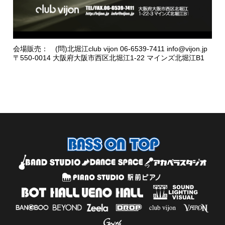
会場販売： (問)北堀江club vijon 06-6539-7411 info@vijon.jp
〒550-0014 大阪府大阪市西区北堀江1-22 マインズ北堀江B1