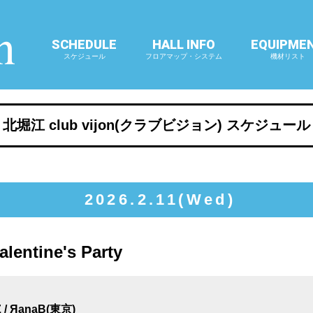
SCHEDULE
HALL INFO
EQUIPME
スケジュール
フロアマップ・システム
機材リスト
北堀江 club vijon(クラブビジョン) スケジュール
2026.2.11(Wed)
lentine's Party
ZZ / ЯanaB(東京)