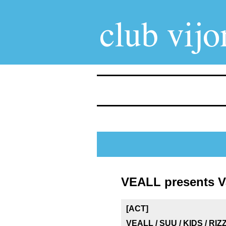
VEALL presents Va
[ACT]
VEALL / SUU / KIDS / RI