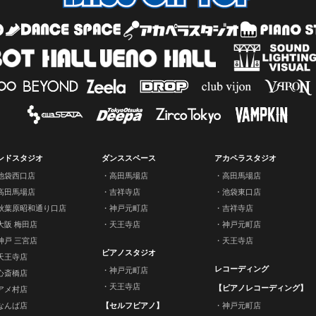
ンドスタジオ
ダンススペース
アカペラスタジオ
池袋西口店
高田馬場店
高田馬場店
高田馬場店
吉祥寺店
池袋東口店
秋葉原昭和通り口店
神戸元町店
吉祥寺店
大阪 梅田店
天王寺店
神戸元町店
神戸 三宮店
天王寺店
ピアノスタジオ
天王寺店
レコーディング
神戸元町店
心斎橋店
天王寺店
【ピアノレコーディング】
アメ村店
なんば店
【セルフピアノ】
神戸元町店