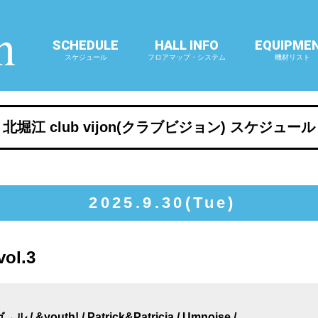
SCHEDULE
HALL INFO
EQUIPME
スケジュール
フロアマップ・システム
機材リスト
北堀江 club vijon(クラブビジョン) スケジュール
2025.9.30(Tue)
ol.3
youth! / Patrick&Patricia / Umnoise /