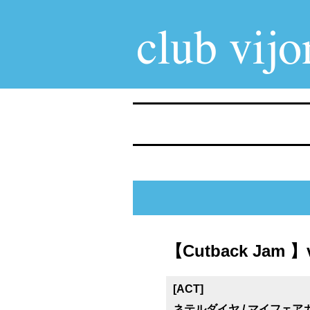
【Cutback Jam 】v
[ACT]
ネテルダイヤ / マイフェアガ→ル / &