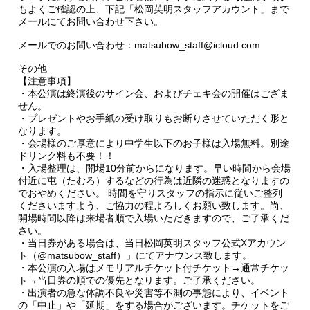
もよくご確認の上、下記「松岡英明スタッフアカウント」まで
メールにてお問い合わせ下さい。
メールでのお問い合わせ：matsubow_staff@icloud.com
その他
【注意事項】
・本公演は終演後のサイン会、およびチェキ会の開催はござま
せん。
・プレゼントやお手紙の受け取りもお断りさせていただく形と
なります。
・会場様のご厚意により中学生以下のお子様は入場無料。別途
ドリンク料も不要！！
・入場整理は、開場10分前からになります。早い時間から会場
付近に屯（たむろ）するなどの行為は近隣の迷惑となりますの
でおやめください。 時間を守りスタッフの指示に従いご整列
くださいますよう、ご協力の程よろしくお願い致します。尚、
開場時間以降は来場者順で入場いただきますので、ご了承くだ
さい。
・当日券がある場合は、当日松岡英明スタッフ公式Xアカウン
ト（@matsubow_staff）」にてアナウンス致します。
・本公演の入場はメモリアルチケット付チケット→通常チケッ
ト→当日券の順での優先となります。ご了承ください。
・出演者の急な体調不良や災害等不測の事態により、イベント
の「中止」や「延期」をする場合がございます。チケットをご