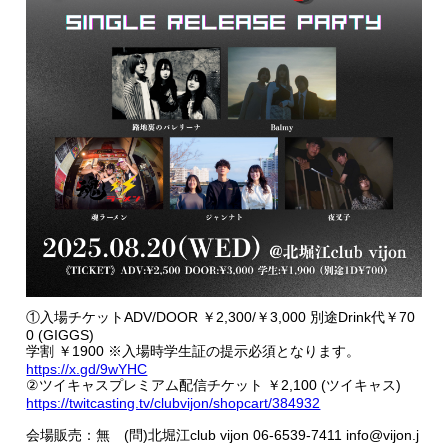
①入場チケットADV/DOOR ￥2,300/￥3,000 別途Drink代￥70
0 (GIGGS)
学割 ￥1900 ※入場時学生証の提示必須となります。
https://x.gd/9wYHC
②ツイキャスプレミアム配信チケット ￥2,100 (ツイキャス)
https://twitcasting.tv/clubvijon/shopcart/384932
会場販売：無 (問)北堀江club vijon 06-6539-7411 info@vijon.j