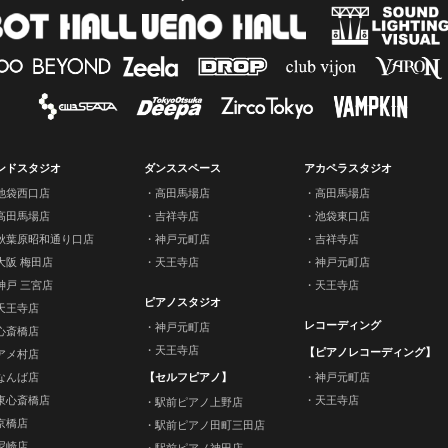
ンドスタジオ
ダンススペース
アカペラスタジオ
池袋西口店
高田馬場店
高田馬場店
高田馬場店
吉祥寺店
池袋東口店
秋葉原昭和通り口店
神戸元町店
吉祥寺店
大阪 梅田店
天王寺店
神戸元町店
神戸 三宮店
天王寺店
ピアノスタジオ
天王寺店
レコーディング
神戸元町店
心斎橋店
天王寺店
【ピアノレコーディング】
アメ村店
なんば店
【セルフピアノ】
神戸元町店
東心斎橋店
天王寺店
駅前ピアノ上野店
京橋店
駅前ピアノ田町三田店
尼崎店