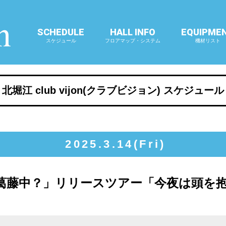
SCHEDULE
HALL INFO
EQUIPME
スケジュール
フロアマップ・システム
機材リスト
北堀江 club vijon(クラブビジョン) スケジュール
2025.3.14(Fri)
P「葛藤中？」リリースツアー「今夜は頭を