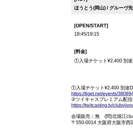
ほうとう(岡山) / グルーヴ先生
[OPEN/START]
18:45/19:15
[料金]
①入場チケット¥2,400 別途
①入場チケット¥2,400 別途Dri
https://tiget.net/events/38089
②ツイキャスプレミアム配信チケ
https://twitcasting.tv/clubvij
会場販売：無 (問)北堀江club vijo
〒550-0014 大阪府大阪市