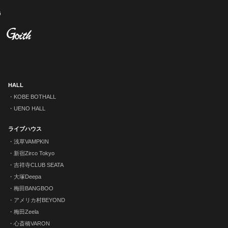
HALL
KOBE BOTHALL
UENO HALL
ライブハウス
浅草VAMPKIN
新宿Zirco Tokyo
吉祥寺CLUB SEATA
大塚Deepa
梅田BANGBOO
アメリカ村BEYOND
梅田Zeela
心斎橋VARON