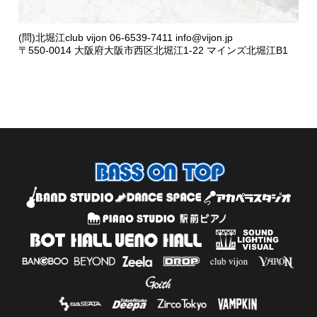
(問)北堀江club vijon 06-6539-7411 info@vijon.jp
〒550-0014 大阪府大阪市西区北堀江1-22 マインズ北堀江B1