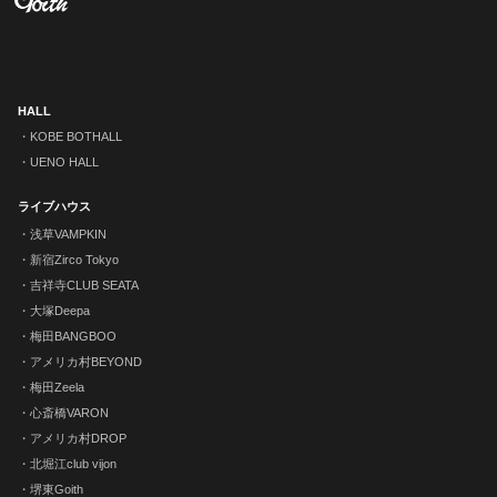
HALL
KOBE BOTHALL
UENO HALL
ライブハウス
浅草VAMPKIN
新宿Zirco Tokyo
吉祥寺CLUB SEATA
大塚Deepa
梅田BANGBOO
アメリカ村BEYOND
梅田Zeela
心斎橋VARON
アメリカ村DROP
北堀江club vijon
堺東Goith