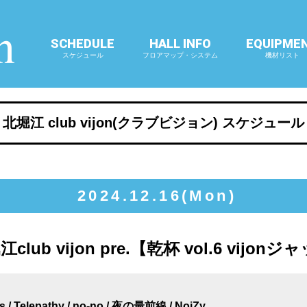
SCHEDULE
HALL INFO
EQUIPME
スケジュール
フロアマップ・システム
機材リスト
北堀江 club vijon(クラブビジョン) スケジュール
2024.12.16(Mon)
ub vijon pre.【乾杯 vol.6 vijon
 Telepathy / no-no / 夜の最前線 / NoiZy