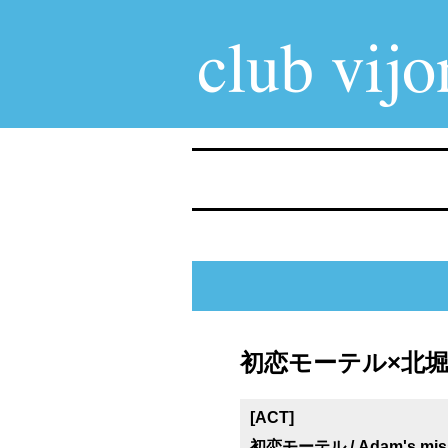
初恋モーテル×北堀江cl
[ACT]
初恋モーテル / Adam's miss /