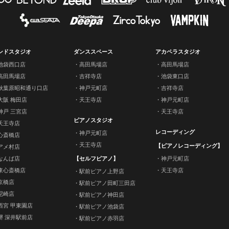
ンドスタジオ
ダンススペース
アカペラスタジオ
池袋西口店
高田馬場店
高田馬場店
高田馬場店
吉祥寺店
池袋東口店
秋葉原昭和通り口店
神戸元町店
吉祥寺店
大阪 梅田店
天王寺店
神戸元町店
神戸 三宮店
天王寺店
ピアノスタジオ
天王寺店
レコーディング
神戸元町店
心斎橋店
天王寺店
【ピアノレコーディング】
アメ村店
なんば店
【セルフピアノ】
神戸元町店
東心斎橋店
天王寺店
駅前ピアノ上野店
京橋店
駅前ピアノ田町三田店
尼崎店
駅前ピアノ神田店
西宮 甲東園店
駅前ピアノ池袋店
堺 深井駅前店
駅前ピアノ赤羽店