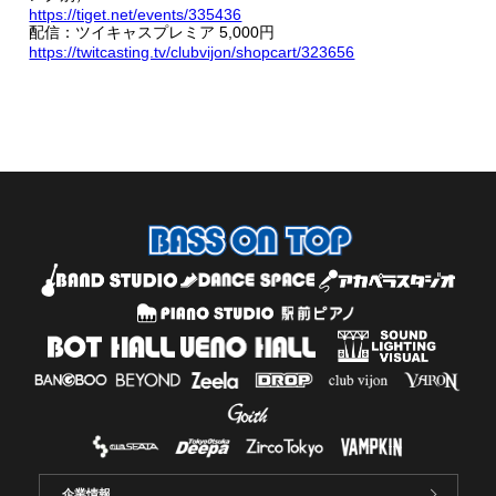
https://tiget.net/events/335436
配信：ツイキャスプレミア 5,000円
https://twitcasting.tv/clubvijon/shopcart/323656
企業情報