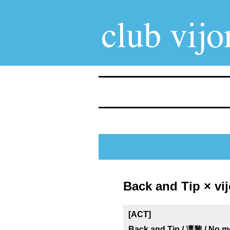
Back and Tip × v
[ACT]
Back and Tip / 凛黎 / 