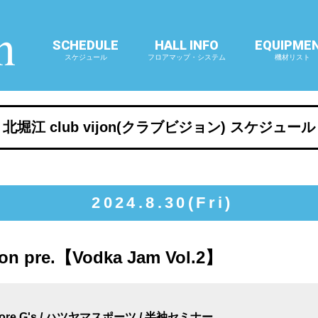
SCHEDULE
HALL INFO
EQUIPME
スケジュール
フロアマップ・システム
機材リスト
北堀江 club vijon(クラブビジョン) スケジュール
2024.8.30(Fri)
ijon pre.【Vodka Jam Vol.2】
No more G's / ハツヤマスポーツ / 半袖セミナー