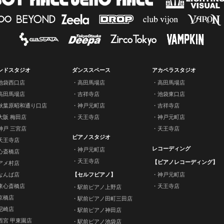
ンドスタジオ
ダンススペース
アカペラスタジオ
池袋西口店
高田馬場店
高田馬場店
高田馬場店
吉祥寺店
池袋東口店
秋葉原昭和通り口店
神戸元町店
吉祥寺店
大阪 梅田店
天王寺店
神戸元町店
神戸 三宮店
天王寺店
ピアノスタジオ
天王寺店
レコーディング
神戸元町店
心斎橋店
天王寺店
【ピアノレコーディング】
アメ村店
なんば店
【セルフピアノ】
神戸元町店
東心斎橋店
天王寺店
駅前ピアノ上野店
京橋店
駅前ピアノ田町三田店
尼崎店
駅前ピアノ神田店
西宮 甲東園店
駅前ピアノ池袋店