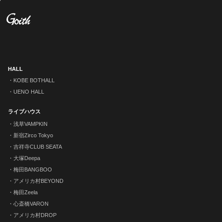
HALL
KOBE BOTHALL
UENO HALL
ライブハウス
浅草VAMPKIN
新宿Zirco Tokyo
吉祥寺CLUB SEATA
大塚Deepa
梅田BANGBOO
アメリカ村BEYOND
梅田Zeela
心斎橋VARON
アメリカ村DROP