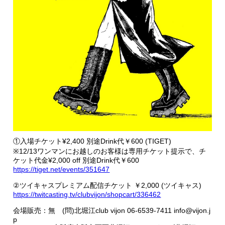
①入場チケット¥2,400 別途Drink代￥600 (TIGET)
※12/13ワンマンにお越しのお客様は専用チケット提示で、チ
ケット代金¥2,000 off 別途Drink代￥600
https://tiget.net/events/351647
②ツイキャスプレミアム配信チケット ￥2,000 (ツイキャス)
https://twitcasting.tv/clubvijon/shopcart/336462
会場販売：無 (問)北堀江club vijon 06-6539-7411 info@vijon.j
p